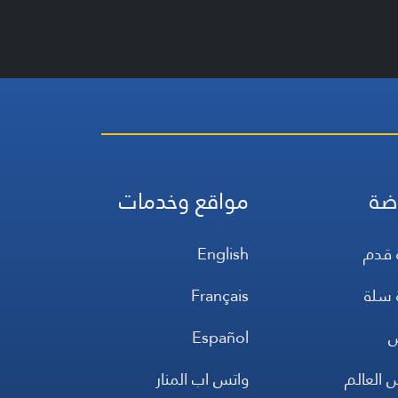
ضة
مواقع وخدمات
 قدم
English
 سلة
Français
س
Español
 العالم
واتس اب المنار