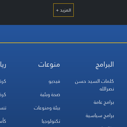
المزيد +
البرامج
منوعات
ريا
كلمات السيد حسن
فيديو
كرة
نصرالله
صحة وبئية
كرة
برامج عامة
بيئة ومنوعات
تن
برامج سياسية
تكنولوجيا
كأس