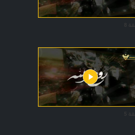
قة 8
قة 5