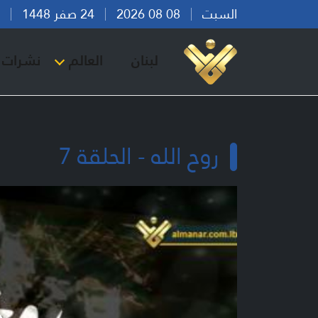
السبت
08 08 2026
24 صفر 1448
بير
لبنان
العالم
نشرات ا
روح الله - الحلقة 7