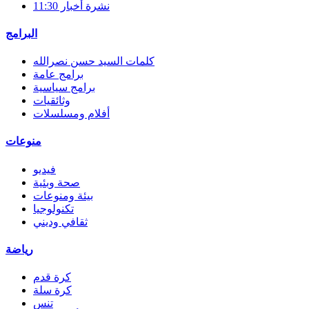
نشرة أخبار 11:30
البرامج
كلمات السيد حسن نصرالله
برامج عامة
برامج سياسية
وثائقيات
أفلام ومسلسلات
منوعات
فيديو
صحة وبئية
بيئة ومنوعات
تكنولوجيا
ثقافي وديني
رياضة
كرة قدم
كرة سلة
تنس