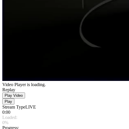
Video Player is loading.
Replay
Play Video
Play
Stream Type
LIVE
0:00
Loaded
:
0%
Progress
: