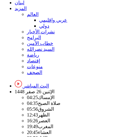
لبنان
المزيد
العالم
عربي واقليمي
دولي
نشرات الأخبار
البرامج
خطاب الأمين
السيد نصرالله
رياضة
إقتصاد
منوعات
الصحف
البث المباشر
الإثنين
26 صفر 1448
الإمساك
04:25
صلاة الصبح
04:35
الشروق
05:56
الظهر
12:43
العصر
16:26
المغرب
19:49
العشاء
20:45