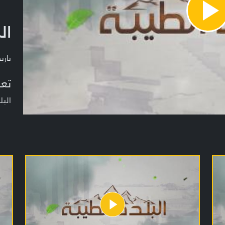
Pla
ال
Vide
تاريخ ا
تعر
البل