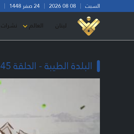
السبت
08 08 2026
24 صفر 1448
بير
لبنان
العالم
نشرات ا
البلدة الطيبة - الحلقة 45