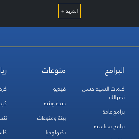
المزيد +
البرامج
منوعات
ريا
كلمات السيد حسن
فيديو
كرة
نصرالله
صحة وبئية
كرة
برامج عامة
بيئة ومنوعات
تن
برامج سياسية
تكنولوجيا
كأس