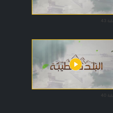
ة 43
ة 40