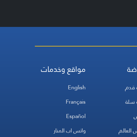
ضة
مواقع وخدمات
 قدم
English
 سلة
Français
س
Español
 العالم
واتس اب المنار