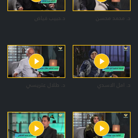
د. محمد محسن
د.حبيب فياض
د. امل الاسدي
د. طلال عتريسي