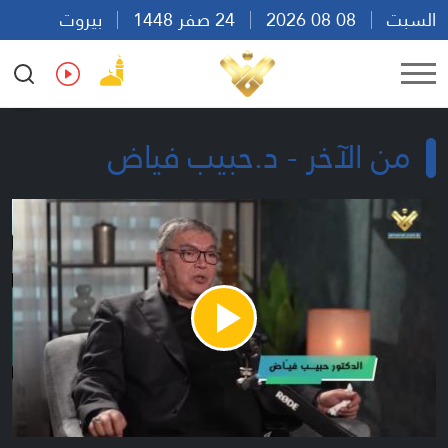
السبت
08 08 2026
24 صفر 1448
بيروت
15:47
Ar
En
Fr
Es
من الآخر - د.حبيب فياض
Play
Video