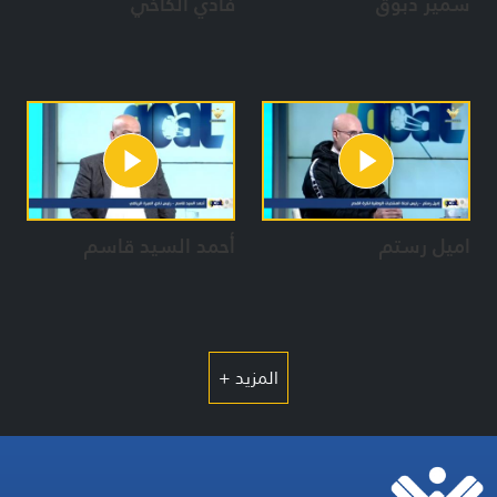
سمير دبوق
فادي الكاخي
اميل رستم
أحمد السيد قاسم
المزيد +