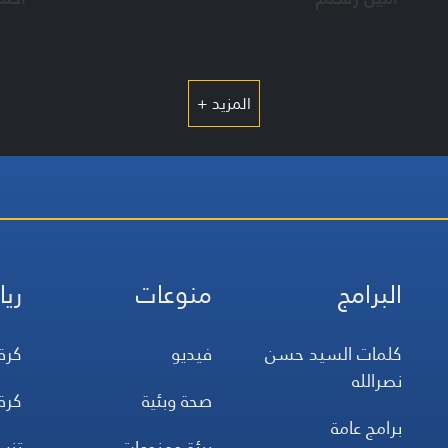
المزيد +
البرامج
منوعات
ريا
كلمات السيد حسن
فيديو
كرة
نصرالله
صحة وبئية
كرة
برامج عامة
بيئة ومنوعات
تن