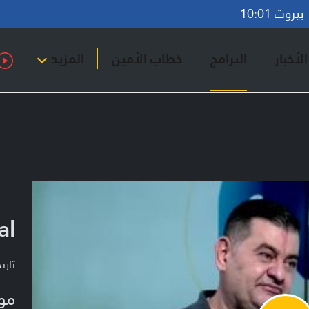
روت 10:01
لأخبار
البرامج
خطاب الأمين
المزيد
al
تاريخ ا
مو