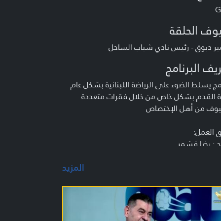
G
وف الحلقة
ر دبوق - رئيس نادي شباب الساحل
يف البرنامج
مج يسلط الضوء على الرياضة اللبنانية بشكل عام
ة القدم بشكل خاص من خلال فقرات متعددة
وف من أهل الإختصاص
 العمل:
ج : رضا قشمر
د وتقديم : كريم سعد - طلال نصر الله - إسماعيل
المزيد
وسوي