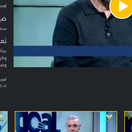
oal
Pla
Vide
ضي
سمي
تعر
برنا
وكر
وضي
فريق
إخرا
إعدا
الم