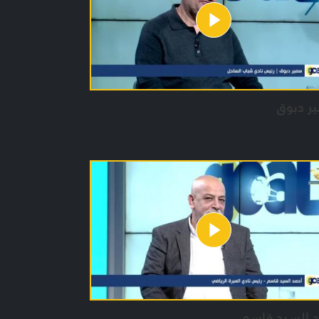
ر دبوق
د السيد قاسم