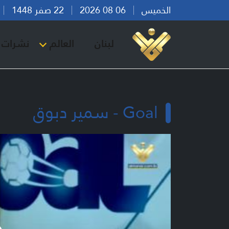
الخميس
06 08 2026
22 صفر 1448
بي
لبنان
العالم
نشرات ا
Goal - سمير دبوق