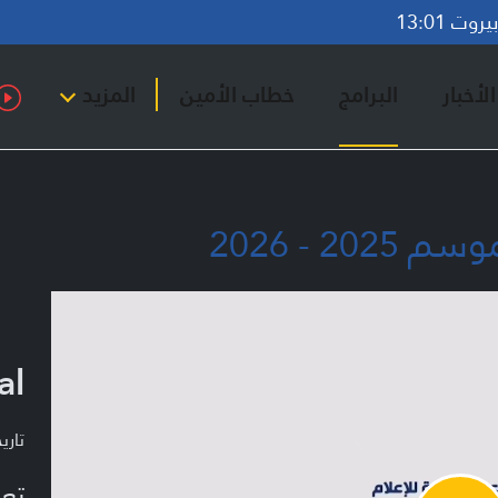
وت 13:01
لأخبار
البرامج
خطاب الأمين
المزيد
al
تاريخ ا
تعر