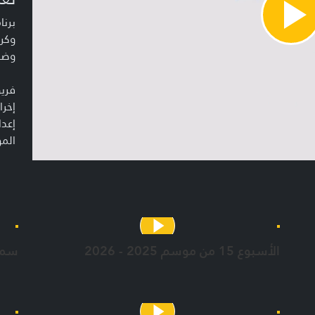
برنا
Pla
Vide
وكر
وضي
فريق
إخرا
إعدا
الم
الأسبوع 15 من موسم 2025 - 2026
سمي