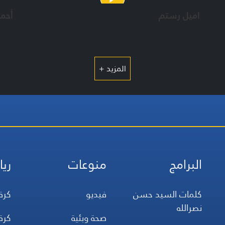
اميل رستم
أحم
المزيد +
البرامج
منوعات
ريا
كلمات السيد حسن
فيديو
كرة
نصرالله
صحة وبئية
كرة