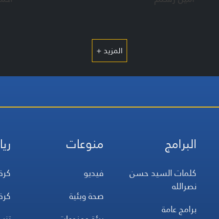
المزيد +
البرامج
منوعات
ريا
كلمات السيد حسن
فيديو
كرة
نصرالله
صحة وبئية
كرة
برامج عامة
بيئة ومنوعات
تن