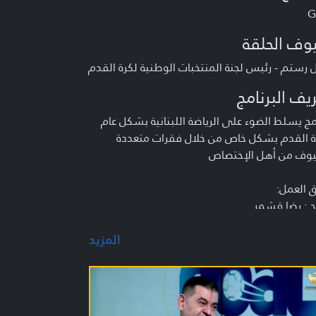
G
وف الحلقة
 رستم - رئيس لجنة المنتخبات الوطنية لكرة القدم
يف البرنامج
مج يسلط الضوء على الرياضة اللبنانية بشكل عام
ة القدم بشكل خاص من خلال فقرات متعددة
وف من أهل الإختصاص
 العمل:
ج : رضا قشمر
د وتقديم : كريم سعد - طلال نصر الله - إسماعيل
المزيد
وسوي