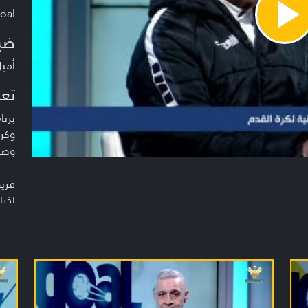
oal
Pla
Vide
ضي
أميل
تعر
برنا
وكر
وضي
فريق
إخرا
إعدا
الم