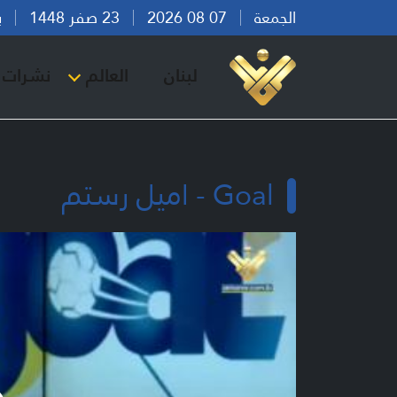
الجمعة
07 08 2026
23 صفر 1448
بيرو
لبنان
العالم
نشرات ا
Goal - اميل رستم