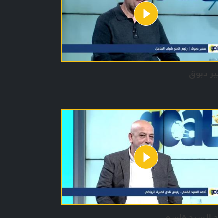
ر دبوق
د السيد قاسم