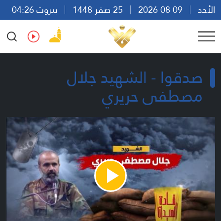
الأحد
09 08 2026
25 صفر 1448
بيروت 04:26
Ar
En
Fr
Es
صدقوا - الشهيد جلال
مصطفى حريري
Play
Video