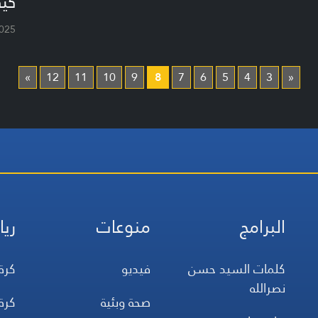
كيف
025
»
12
11
10
9
8
7
6
5
4
3
«
البرامج
منوعات
ريا
كلمات السيد حسن
فيديو
كرة
نصرالله
صحة وبئية
كرة