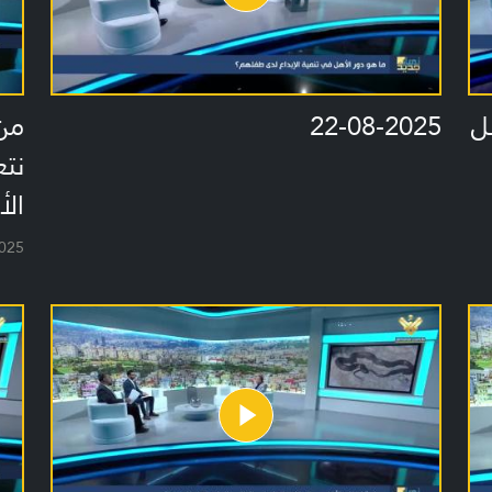
ل
22-08-2025
من 
نتع
الأ
025