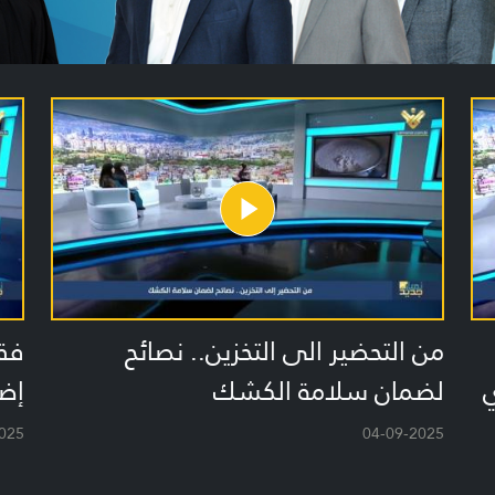
من التحضير الى التخزين.. نصائح
فق
لضمان سلامة الكشك
إضط
025
04-09-2025