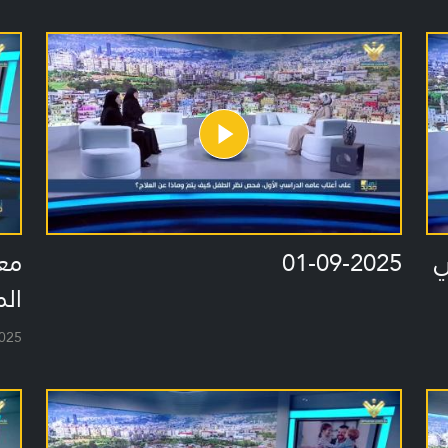
ي
01-09-2025
معل
المحا
025