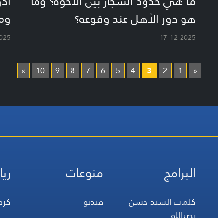
ما هي حدود الشجار بين الأخوة؟ وما
أدو
هو دور الأهل عند وقوعه؟
وم
025
17-12-2025
»
10
9
8
7
6
5
4
3
2
1
«
البرامج
منوعات
ريا
كلمات السيد حسن
فيديو
كرة
نصرالله