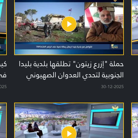
حملة "إزرع زيتون" تطلقها بلدية بليدا
كيف
الجنوبية لتحدي العدوان الصهيوني
في
025
30-12-2025