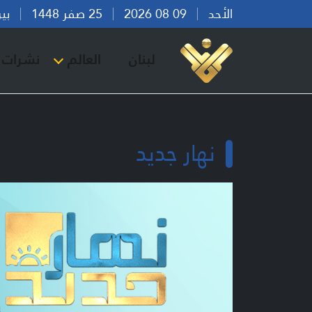
الأحد
09 08 2026
25 صفر 1448
بيروت 
لبنان
العالم
نشرات ا
نهار جديد