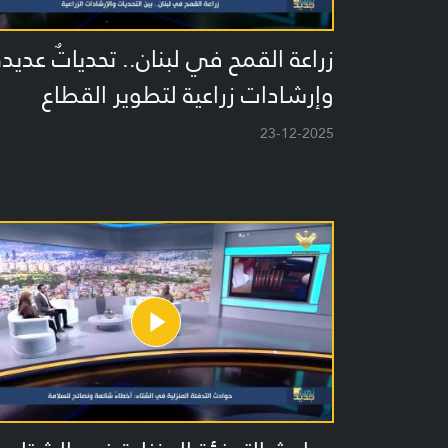
زراعة القمح في لبنان.. تحدياتٌ عديدة
وإرشادات زراعية لتطوير القطاع
23-12-2025