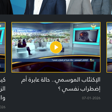
الإكتئاب الموسمي.. حالة عابرة أم
كيف
إضطراب نفسي ؟
الز
وا
07-01-2026
026