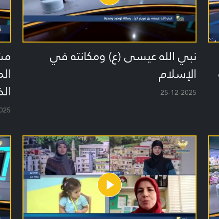
نبي الله عيسى (ع) ومكانته في
مشر
الإسلام
ال
الض
25-12-2025
025