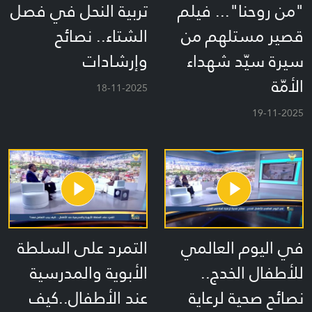
"من روحنا"... فيلم
تربية النحل في فصل
قصير مستلهم من
الشتاء.. نصائح
سيرة سيّد شهداء
وإرشادات
الأمّة
18-11-2025
19-11-2025
في اليوم العالمي
التمرد على السلطة
للأطفال الخدج..
الأبوية والمدرسية
نصائح صحية لرعاية
عند الأطفال..كيف