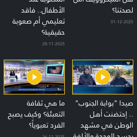
لصحتنا؟
الأطفال.. فاقد
تعليمي أم صعوبة
01-12-2025
حقيقية؟
28-11-2025
صيدا "بوابة الجنوب"
ما هي ثقافة
.. إحتضنت أهل
التعبئة؟ وكيف يصبح
الوطن في مشهد
الفرد تعبوياً؟
يجسد الوحدة والألفة
26-11-2025