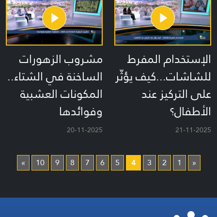
الإستخدام المفرط
مشروب الزهورات
للشاشات...كيف يؤثّر
الساخنة في الشتاء..
على التركيز عند
المكونات العشبية
الأطفال؟
وفوائدها
20-11-2025
21-11-2025
»
10
9
8
7
6
5
4
3
2
1
«